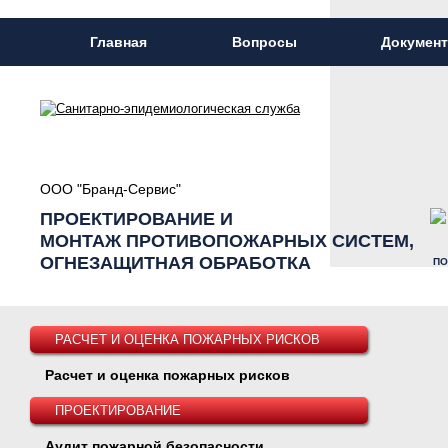
Главная
Вопросы
Докумен
ООО "Бранд-Сервис"
ПРОЕКТИРОВАНИЕ И
МОНТАЖ ПРОТИВОПОЖАРНЫХ СИСТЕМ,
ОГНЕЗАЩИТНАЯ ОБРАБОТКА
ПО
РАСЧЕТ И ОЦЕНКА ПОЖАРНЫХ РИСКОВ
Расчет и оценка пожарных рисков
ПРОЕКТИРОВАНИЕ
Аудит пожарной безопасности