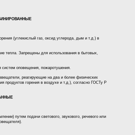
МБИНИРОВАННЫЕ
ния (углекислый газ, оксид углерода, дым и т.д.) в
ие тепла. Запрещены для использования в бытовых,
 систем оповещения, пожаротушения.
вещатели, реагирующие на два и более физических
 продуктов горения в воздухе и т.д.), согласно ГОСТу Р
АННЫЕ
ении) путем подачи светового, звукового, речевого или
повещателя).