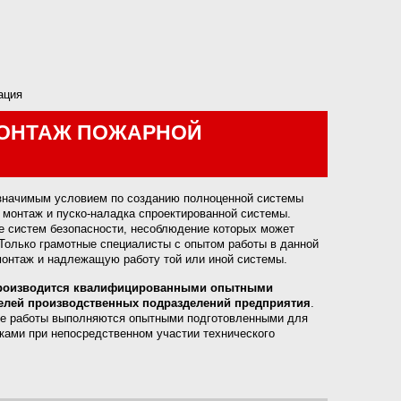
ация
МОНТАЖ ПОЖАРНОЙ
 значимым условием по созданию полноценной системы
 монтаж и пуско-наладка спроектированной системы.
 систем безопасности, несоблюдение которых может
Только грамотные специалисты с опытом работы в данной
монтаж и надлежащую работу той или иной системы.
производится квалифицированными опытными
елей производственных подразделений предприятия
.
ые работы выполняются опытными подготовленными для
ами при непосредственном участии технического